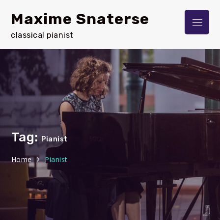
Skip
Maxime Snaterse
to
Menu
content
classical pianist
Tag:
Pianist
Home
Pianist